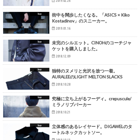
2019.02.26
buy
街中を闊歩したくなる。「ASICS × Kiko
Kostadinov」のスニーカー。
2019.01.16
buy
未完のシルエット。CINOHのコーチジャ
ケットを購入しました。
2018.12.09
buy
独特のヌメリと光沢を放つ一着。
AURALEEのLIGHT MELTON SLACKS
2018.10.28
buy
究極に立ち上がるフーディ。crepuscule/
ミラノリブパーカー
2018.10.21
buy
立体感のあるレイヤード。DIGAWELのタ
ートルネックカットソー。
2018.10.13