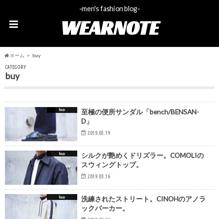
-men's fashion blog-
WEARNOTE
ホーム
buy
CATEGORY
buy
buy
至極の便所サンダル「bench/BENSAN-
D」
2019.05.19
buy
シルクが艶めくドリズラー。COMOLIの
スウィングトップ。
2019.03.16
buy
洗練されたストリート。CINOHのアノラ
ックパーカー。