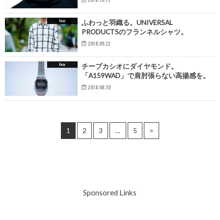
buy
ふわっと羽織る。UNIVERSAL
PRODUCTSのフランネルシャツ。
2018.09.22
buy
チープカシオにダイヤモンド。
「A159WAD」で肩肘張らない高揚感を。
2018.08.30
1
2
3
…
5
>
Sponsored Links