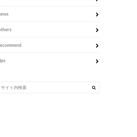
news
others
recommend
tips