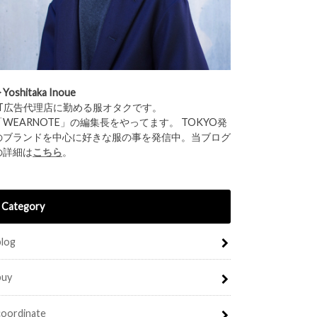
︎Yoshitaka Inoue
IT広告代理店に勤める服オタクです。
「WEARNOTE」の編集長をやってます。 TOKYO発
のブランドを中心に好きな服の事を発信中。当ブログ
の詳細は
こちら
。
Category
blog
buy
coordinate