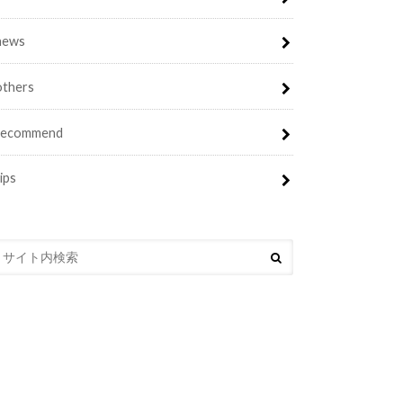
news
others
recommend
tips