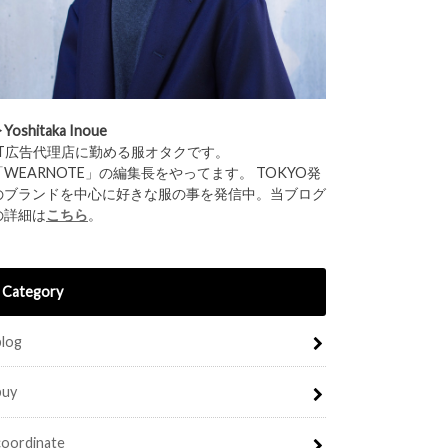
︎Yoshitaka Inoue
IT広告代理店に勤める服オタクです。
「WEARNOTE」の編集長をやってます。 TOKYO発
のブランドを中心に好きな服の事を発信中。当ブログ
の詳細は
こちら
。
Category
blog
buy
coordinate