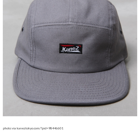
photo:via kaneztokyo.com/?pid=98446601