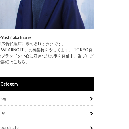
︎Yoshitaka Inoue
IT広告代理店に勤める服オタクです。
「WEARNOTE」の編集長をやってます。 TOKYO発
のブランドを中心に好きな服の事を発信中。当ブログ
の詳細は
こちら
。
Category
blog
buy
coordinate