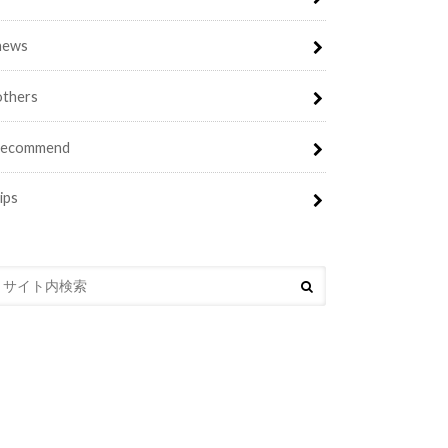
news
others
recommend
tips