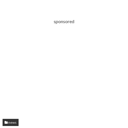
sponsored
news