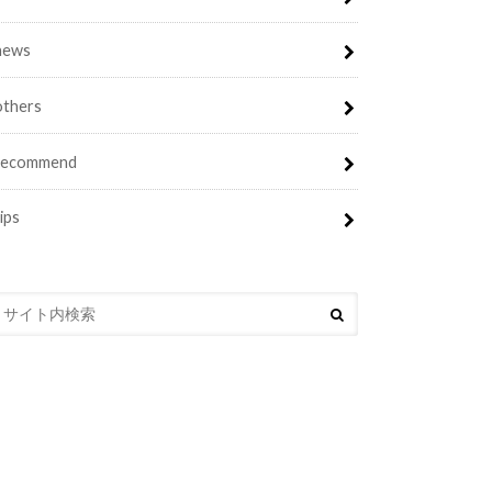
news
others
recommend
tips