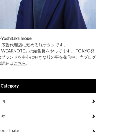
︎Yoshitaka Inoue
IT広告代理店に勤める服オタクです。
「WEARNOTE」の編集長をやってます。 TOKYO発
のブランドを中心に好きな服の事を発信中。当ブログ
の詳細は
こちら
。
Category
blog
buy
coordinate