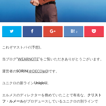
2
これぞマストバイ(予想)。
当ブログ“
WEARNOTE
”をご覧いただきありがとうございます。
運営者の
SORIN
(
＠DECOjp0
)です。
ユニクロの新ライン
UniqloU
。
エルメスのディレクターを務めていたことで有名な、
クリスト
フ・ルメール
がプロデュースしているユニクロの別ラインで