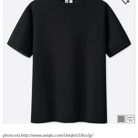
photo:via http://www.uniqlo.com/UniqloU18ss/jp/