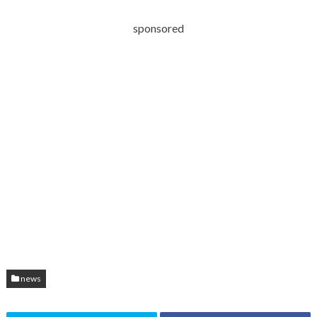
sponsored
news