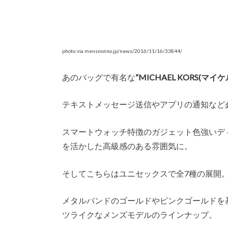
photo:via mensnonno.jp/news/2016/11/16/33844/
あのバッグで有名な
“MICHAEL KORS(マイ
テキストメッセージ送信やアプリの通知など
スマートウォッチ特徴のガジェット色強いデ
を活かした高級感のある雰囲気に。
そしてこちらはユニセックスで全7種の展開
メタルバンドのゴールドやピンクゴールドを
ツライクなメンズモデルのラインナップ。