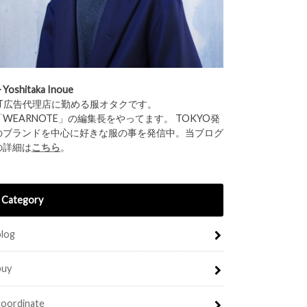
︎Yoshitaka Inoue
IT広告代理店に勤める服オタクです。
「WEARNOTE」の編集長をやってます。 TOKYO発
のブランドを中心に好きな服の事を発信中。当ブログ
の詳細は
こちら
。
Category
blog
buy
coordinate