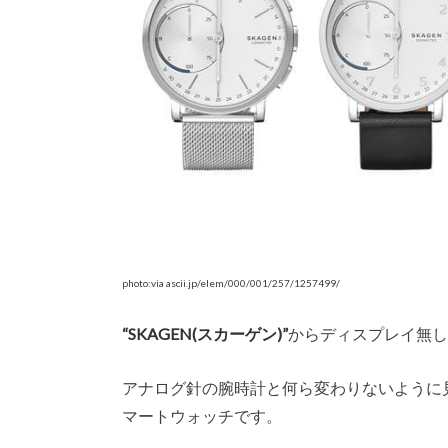
photo:via ascii.jp/elem/000/001/257/1257499/
“SKAGEN(スカーゲン)”
からディスプレイ無し
アナログ針の腕時計と何ら変わりないように
マートウォッチです。