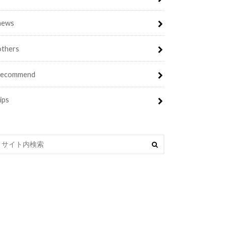
news
others
recommend
tips