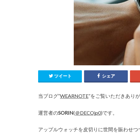
ツイート
シェア
当ブログ“
WEARNOTE
”をご覧いただきあり
運営者の
SORIN
(
＠DECOjp0
)です。
アップルウォッチを皮切りに世間を賑わせつ